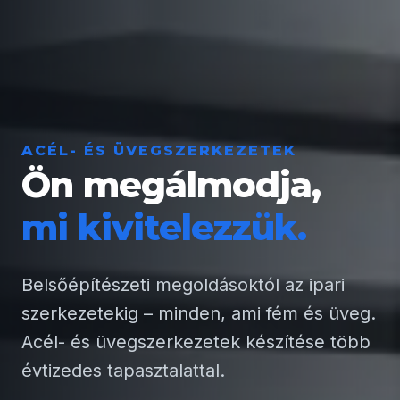
ACÉL- ÉS ÜVEGSZERKEZETEK
Ön megálmodja,
mi kivitelezzük.
Belsőépítészeti megoldásoktól az ipari
szerkezetekig – minden, ami fém és üveg.
Acél- és üvegszerkezetek készítése több
évtizedes tapasztalattal.