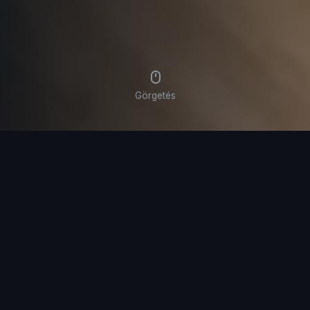
Görgetés
Szolgáltatásaink
Minőségi Acél- és Üvegmunkák lakossági és
ipari megrendelők részére.